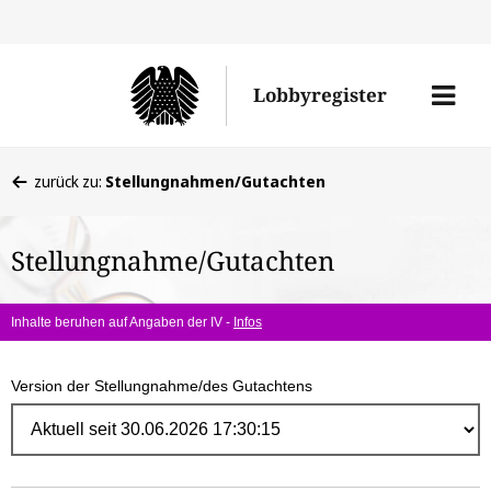
Direk
zum
Men
Lobbyregister
Inhal
öffne
Sie
zurück zu:
Stellungnahmen/Gutachten
befinden
sich
Stellungnahme/Gutachten
hier:
Inhalte beruhen auf Angaben der IV -
Infos
Version der Stellungnahme/des Gutachtens