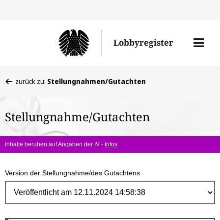
Direk
zum
Men
Lobbyregister
Inhal
öffne
Sie
zurück zu:
Stellungnahmen/Gutachten
befinden
sich
Stellungnahme/Gutachten
hier:
Inhalte beruhen auf Angaben der IV -
Infos
Version der Stellungnahme/des Gutachtens