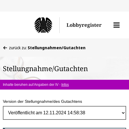
Direk
zum
Men
Lobbyregister
Inhal
öffne
Sie
zurück zu:
Stellungnahmen/Gutachten
befinden
sich
Stellungnahme/Gutachten
hier:
Inhalte beruhen auf Angaben der IV -
Infos
Version der Stellungnahme/des Gutachtens