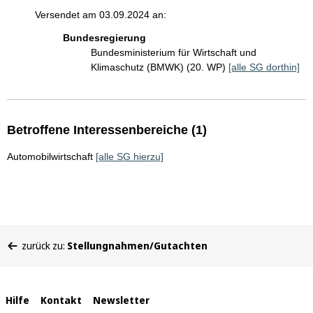
Versendet am 03.09.2024 an:
Bundesregierung
Bundesministerium für Wirtschaft und
Klimaschutz (BMWK) (20. WP)
[alle SG dorthin]
Betroffene Interessenbereiche (1)
Automobilwirtschaft
[alle SG hierzu]
Sie
zurück zu:
Stellungnahmen/Gutachten
befinden
sich
hier:
Interne
Hilfe
Kontakt
Newsletter