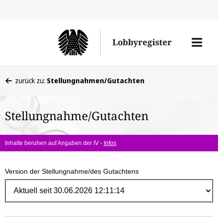
Direk
zum
Men
Lobbyregister
Inhal
öffne
Sie
zurück zu:
Stellungnahmen/Gutachten
befinden
sich
Stellungnahme/Gutachten
hier:
Inhalte beruhen auf Angaben der IV -
Infos
Version der Stellungnahme/des Gutachtens