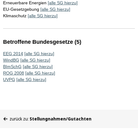
Erneuerbare Energien
[alle SG hierzu]
EU-Gesetzgebung
[alle SG hierzu]
Klimaschutz
[alle SG hierzu]
Betroffene Bundesgesetze (5)
EEG 2014
[alle SG hierzu]
WindBG
[alle SG hierzu]
BImSchG
[alle SG hierzu]
ROG 2008
[alle SG hierzu]
UVPG
[alle SG hierzu]
Sie
zurück zu:
Stellungnahmen/Gutachten
befinden
sich
hier: