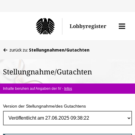
Direk
zum
Men
Lobbyregister
Inhal
öffne
Sie
zurück zu:
Stellungnahmen/Gutachten
befinden
sich
Stellungnahme/Gutachten
hier:
Inhalte beruhen auf Angaben der IV -
Infos
Version der Stellungnahme/des Gutachtens