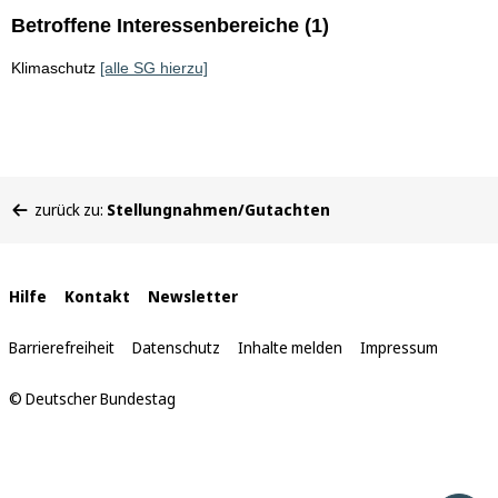
Betroffene Interessenbereiche (1)
Klimaschutz
[alle SG hierzu]
Sie
zurück zu:
Stellungnahmen/Gutachten
befinden
sich
hier:
Interne
Hilfe
Kontakt
Newsletter
Links
Barrierefreiheit
Datenschutz
Inhalte melden
Impressum
© Deutscher Bundestag