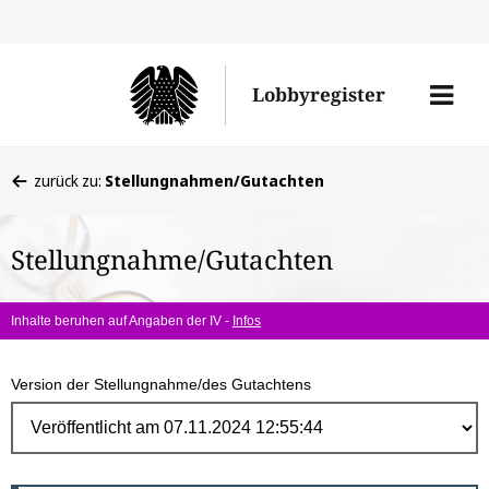
Direk
zum
Men
Lobbyregister
Inhal
öffne
Sie
zurück zu:
Stellungnahmen/Gutachten
befinden
sich
Stellungnahme/Gutachten
hier:
Inhalte beruhen auf Angaben der IV -
Infos
Version der Stellungnahme/des Gutachtens