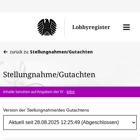
Direk
zum
Men
Lobbyregister
Inhal
öffne
Sie
zurück zu:
Stellungnahmen/Gutachten
befinden
sich
Stellungnahme/Gutachten
hier:
Inhalte beruhen auf Angaben der IV -
Infos
Version der Stellungnahme/des Gutachtens