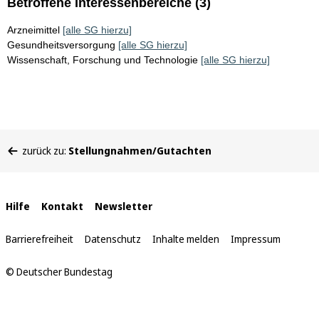
Betroffene Interessenbereiche (3)
Arzneimittel
[alle SG hierzu]
Gesundheitsversorgung
[alle SG hierzu]
Wissenschaft, Forschung und Technologie
[alle SG hierzu]
Sie
zurück zu:
Stellungnahmen/Gutachten
befinden
sich
hier:
Interne
Hilfe
Kontakt
Newsletter
Links
Barrierefreiheit
Datenschutz
Inhalte melden
Impressum
© Deutscher Bundestag