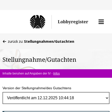
Direk
zum
Men
Lobbyregister
Inhal
öffne
Sie
zurück zu:
Stellungnahmen/Gutachten
befinden
sich
Stellungnahme/Gutachten
hier:
Inhalte beruhen auf Angaben der IV -
Infos
Version der Stellungnahme/des Gutachtens