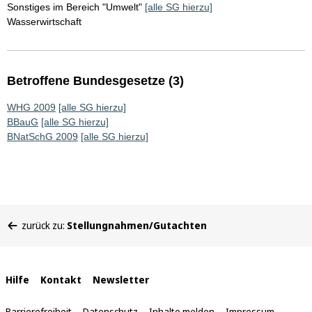
Sonstiges im Bereich "Umwelt"
[alle SG hierzu]
Wasserwirtschaft
Betroffene Bundesgesetze (3)
WHG 2009
[alle SG hierzu]
BBauG
[alle SG hierzu]
BNatSchG 2009
[alle SG hierzu]
Sie
zurück zu:
Stellungnahmen/Gutachten
befinden
sich
hier:
Interne
Hilfe
Kontakt
Newsletter
Links
Barrierefreiheit
Datenschutz
Inhalte melden
Impressum