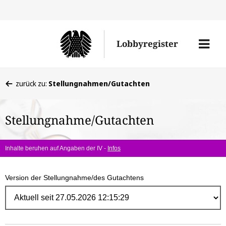
Direk
zum
Men
Lobbyregister
Inhal
öffne
Sie
zurück zu:
Stellungnahmen/Gutachten
befinden
sich
Stellungnahme/Gutachten
hier:
Inhalte beruhen auf Angaben der IV -
Infos
Version der Stellungnahme/des Gutachtens