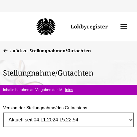
Direk
zum
Men
Lobbyregister
Inhal
öffne
Sie
zurück zu:
Stellungnahmen/Gutachten
befinden
sich
Stellungnahme/Gutachten
hier:
Inhalte beruhen auf Angaben der IV -
Infos
Version der Stellungnahme/des Gutachtens