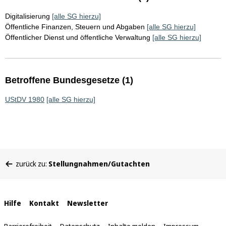
Digitalisierung
[alle SG hierzu]
Öffentliche Finanzen, Steuern und Abgaben
[alle SG hierzu]
Öffentlicher Dienst und öffentliche Verwaltung
[alle SG hierzu]
Betroffene Bundesgesetze (1)
UStDV 1980
[alle SG hierzu]
Sie
zurück zu:
Stellungnahmen/Gutachten
befinden
sich
hier:
Interne
Hilfe
Kontakt
Newsletter
Links