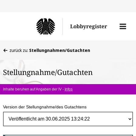
Direk
zum
Men
Lobbyregister
Inhal
öffne
Sie
zurück zu:
Stellungnahmen/Gutachten
befinden
sich
Stellungnahme/Gutachten
hier:
Inhalte beruhen auf Angaben der IV -
Infos
Version der Stellungnahme/des Gutachtens