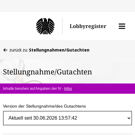
Direk
zum
Men
Lobbyregister
Inhal
öffne
Sie
zurück zu:
Stellungnahmen/Gutachten
befinden
sich
Stellungnahme/Gutachten
hier:
Inhalte beruhen auf Angaben der IV -
Infos
Version der Stellungnahme/des Gutachtens