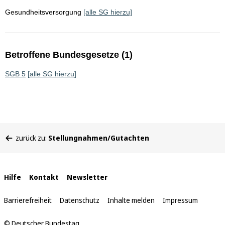
Gesundheitsversorgung
[alle SG hierzu]
Betroffene Bundesgesetze (1)
SGB 5
[alle SG hierzu]
Sie
zurück zu:
Stellungnahmen/Gutachten
befinden
sich
hier:
Interne
Hilfe
Kontakt
Newsletter
Links
Barrierefreiheit
Datenschutz
Inhalte melden
Impressum
© Deutscher Bundestag