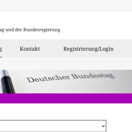
Direkt
zum
ag und der Bundesregierung
Inhalt
ausgewählt
g
Kontakt
Registrierung/Login