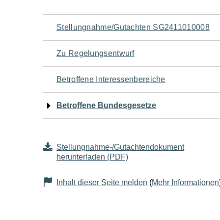
Navigation
Stellungnahme/Gutachten SG2411010008
für
Zu Regelungsentwurf
den
Betroffene Interessenbereiche
Seiteninhalt
Betroffene Bundesgesetze
Stellungnahme-/Gutachtendokument
herunterladen (PDF)
Inhalt dieser Seite melden
(
Mehr Informationen