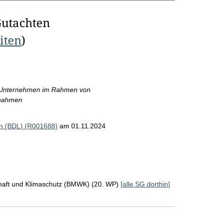
Gutachten
eiten
)
g-Unternehmen im Rahmen von
ßnahmen
n (BDL) (R001688)
am 01.11.2024
chaft und Klimaschutz (BMWK) (20. WP)
[alle SG dorthin]