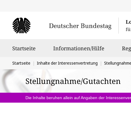
L
fü
Hauptnavigation
Startseite
Informationen/Hilfe
Reg
Sie
Startseite
Inhalte der Interessenvertretung
Stellungnahm
befinden
Stellungnahme/Gutachten
sich
hier:
Die Inhalte beruhen allein auf Angaben der Interessenver