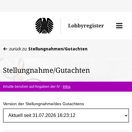
Direk
zum
Men
Lobbyregister
Inhal
öffne
Sie
zurück zu:
Stellungnahmen/Gutachten
befinden
sich
Stellungnahme/Gutachten
hier:
Inhalte beruhen auf Angaben der IV -
Infos
Version der Stellungnahme/des Gutachtens