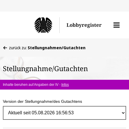
Direk
zum
Men
Lobbyregister
Inhal
öffne
Sie
zurück zu:
Stellungnahmen/Gutachten
befinden
sich
Stellungnahme/Gutachten
hier:
Inhalte beruhen auf Angaben der IV -
Infos
Version der Stellungnahme/des Gutachtens