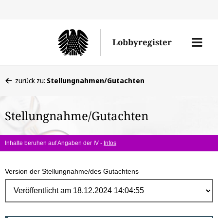
Direk
zum
Men
Lobbyregister
Inhal
öffne
Sie
zurück zu:
Stellungnahmen/Gutachten
befinden
sich
Stellungnahme/Gutachten
hier:
Inhalte beruhen auf Angaben der IV -
Infos
Version der Stellungnahme/des Gutachtens