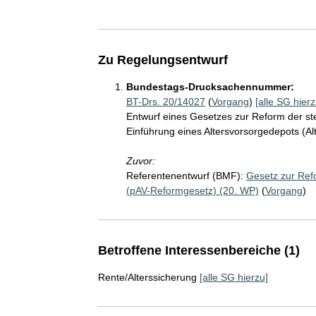
Zu Regelungsentwurf
Bundestags-Drucksachennummer:
BT-Drs. 20/14027
(
Vorgang
)
[alle SG hierz
Entwurf eines Gesetzes zur Reform der ste
Einführung eines Altersvorsorgedepots (A
Zuvor:
Referentenentwurf (BMF):
Gesetz zur Refo
(pAV-Reformgesetz) (20. WP)
(
Vorgang
)
Betroffene Interessenbereiche (1)
Rente/Alterssicherung
[alle SG hierzu]