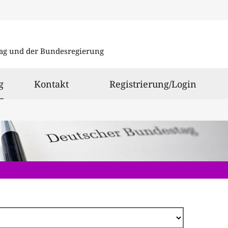
Direkt
zum
ag und der Bundesregierung
Inhalt
ausgewählt
g
Kontakt
Registrierung/Login