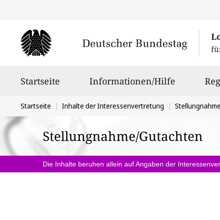
L
fü
Hauptnavigation
Startseite
Informationen/Hilfe
Reg
Sie
Startseite
Inhalte der Interessenvertretung
Stellungnahm
befinden
Stellungnahme/Gutachten
sich
hier:
Die Inhalte beruhen allein auf Angaben der Interessenver