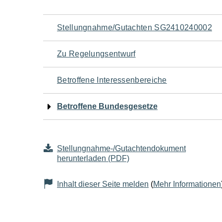
Navigation
Stellungnahme/Gutachten SG2410240002
für
Zu Regelungsentwurf
den
Betroffene Interessenbereiche
Seiteninhalt
Betroffene Bundesgesetze
Stellungnahme-/Gutachtendokument
herunterladen (PDF)
Inhalt dieser Seite melden
(
Mehr Informationen