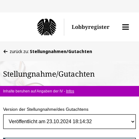
Direk
zum
Men
Lobbyregister
Inhal
öffne
Sie
zurück zu:
Stellungnahmen/Gutachten
befinden
sich
Stellungnahme/Gutachten
hier:
Inhalte beruhen auf Angaben der IV -
Infos
Version der Stellungnahme/des Gutachtens