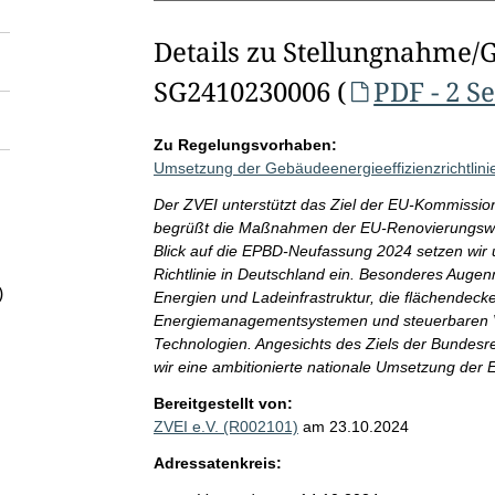
Details zu Stellungnahme/
SG2410230006 (
PDF - 2 S
Zu Regelungsvorhaben:
Umsetzung der Gebäudeenergieeffizienzrichtlin
Der ZVEI unterstützt das Ziel der EU-Kommissi
begrüßt die Maßnahmen der EU-Renovierungswell
Blick auf die EPBD-Neufassung 2024 setzen wir
Richtlinie in Deutschland ein. Besonderes Auge
)
Energien und Ladeinfrastruktur, die flächendec
Energiemanagementsystemen und steuerbaren Ver
Technologien. Angesichts des Ziels der Bundesreg
wir eine ambitionierte nationale Umsetzung der
Bereitgestellt von:
ZVEI e.V. (R002101)
am 23.10.2024
Adressatenkreis: