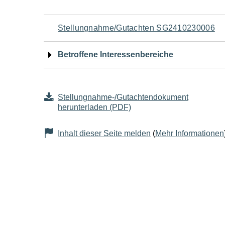
Navigation
Stellungnahme/Gutachten SG2410230006
für
Betroffene Interessenbereiche
den
Seiteninhalt
Stellungnahme-/Gutachtendokument
herunterladen (PDF)
Inhalt dieser Seite melden
(
Mehr Informationen