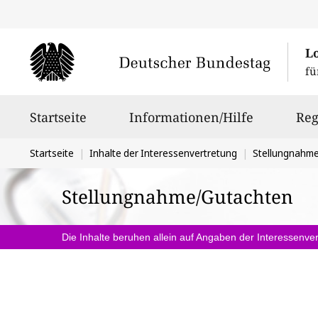
L
fü
Hauptnavigation
Startseite
Informationen/Hilfe
Reg
Sie
Startseite
Inhalte der Interessenvertretung
Stellungnahm
befinden
Stellungnahme/Gutachten
sich
hier:
Die Inhalte beruhen allein auf Angaben der Interessenver