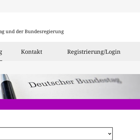
Direkt
zum
ag und der Bundesregierung
Inhalt
ausgewählt
g
Kontakt
Registrierung/Login