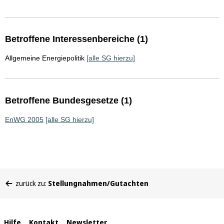
Betroffene Interessenbereiche (1)
Allgemeine Energiepolitik
[alle SG hierzu]
Betroffene Bundesgesetze (1)
EnWG 2005
[alle SG hierzu]
Sie
zurück zu:
Stellungnahmen/Gutachten
befinden
sich
hier:
Hilfe
Kontakt
Newsletter