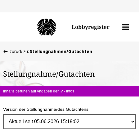
Direk
zum
Men
Lobbyregister
Inhal
öffne
Sie
zurück zu:
Stellungnahmen/Gutachten
befinden
sich
Stellungnahme/Gutachten
hier:
Inhalte beruhen auf Angaben der IV -
Infos
Version der Stellungnahme/des Gutachtens