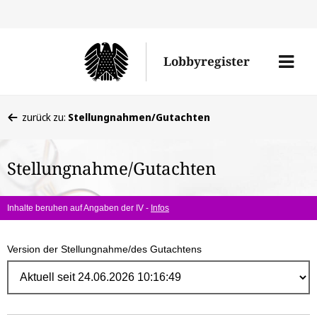
Direk
zum
Men
Lobbyregister
Inhal
öffne
Sie
zurück zu:
Stellungnahmen/Gutachten
befinden
sich
Stellungnahme/Gutachten
hier:
Inhalte beruhen auf Angaben der IV -
Infos
Version der Stellungnahme/des Gutachtens