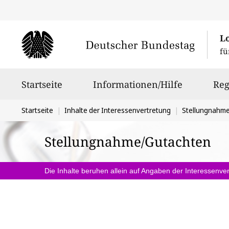
L
fü
Hauptnavigation
Startseite
Informationen/Hilfe
Reg
Sie
Startseite
Inhalte der Interessenvertretung
Stellungnahm
befinden
Stellungnahme/Gutachten
sich
hier:
Die Inhalte beruhen allein auf Angaben der Interessenver