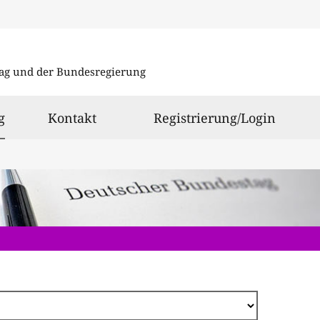
Direkt
zum
ag und der Bundesregierung
Inhalt
ausgewählt
g
Kontakt
Registrierung/Login