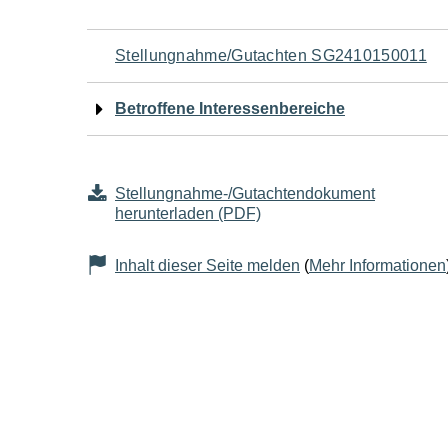
Navigation
Stellungnahme/Gutachten SG2410150011
für
Betroffene Interessenbereiche
den
Seiteninhalt
Stellungnahme-/Gutachtendokument
herunterladen (PDF)
Inhalt dieser Seite melden
(
Mehr Informationen