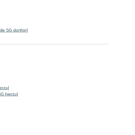
alle SG dorthin]
erzu]
SG hierzu]