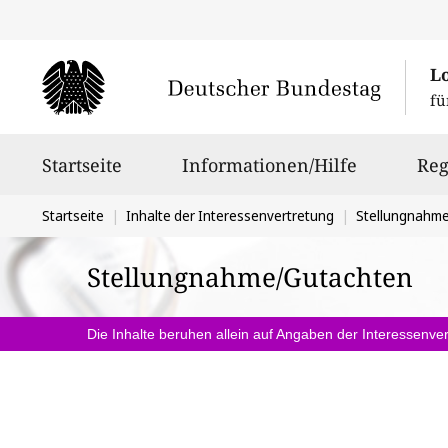
L
fü
Hauptnavigation
Startseite
Informationen/Hilfe
Reg
Sie
Startseite
Inhalte der Interessenvertretung
Stellungnahm
befinden
Stellungnahme/Gutachten
sich
hier:
Die Inhalte beruhen allein auf Angaben der Interessenver