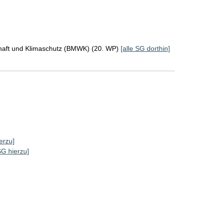
chaft und Klimaschutz (BMWK) (20. WP)
[alle SG dorthin]
erzu]
SG hierzu]