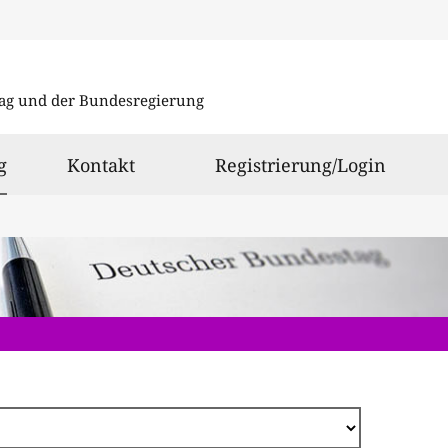
Direkt
zum
ag und der Bundesregierung
Inhalt
ausgewählt
g
Kontakt
Registrierung/Login