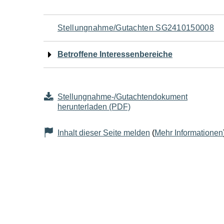
Navigation
Stellungnahme/Gutachten SG2410150008
für
Betroffene Interessenbereiche
den
Seiteninhalt
Stellungnahme-/Gutachtendokument
herunterladen (PDF)
Inhalt dieser Seite melden
(
Mehr Informationen