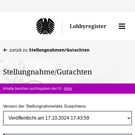
Direk
zum
Men
Lobbyregister
Inhal
öffne
Sie
zurück zu:
Stellungnahmen/Gutachten
befinden
sich
Stellungnahme/Gutachten
hier:
Inhalte beruhen auf Angaben der IV -
Infos
Version der Stellungnahme/des Gutachtens