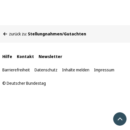
Sie
zurück zu:
Stellungnahmen/Gutachten
befinden
sich
hier:
Interne
Hilfe
Kontakt
Newsletter
Links
Barrierefreiheit
Datenschutz
Inhalte melden
Impressum
© Deutscher Bundestag
Nach