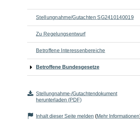
Navigation
Stellungnahme/Gutachten SG2410140019
für
Zu Regelungsentwurf
den
Betroffene Interessenbereiche
Seiteninhalt
Betroffene Bundesgesetze
Stellungnahme-/Gutachtendokument
herunterladen (PDF)
Inhalt dieser Seite melden
(
Mehr Informationen