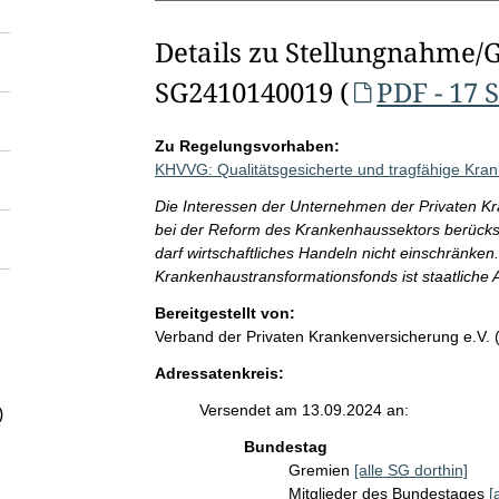
Details zu Stellungnahme/
SG2410140019 (
PDF - 17 
Zu Regelungsvorhaben:
KHVVG: Qualitätsgesicherte und tragfähige Kra
Die Interessen der Unternehmen der Privaten Kr
bei der Reform des Krankenhaussektors berücksi
darf wirtschaftliches Handeln nicht einschränken
Krankenhaustransformationsfonds ist staatliche 
Bereitgestellt von:
Verband der Privaten Krankenversicherung e.V.
Adressatenkreis:
Versendet am 13.09.2024 an:
)
Bundestag
Gremien
[alle SG dorthin]
Mitglieder des Bundestages
[