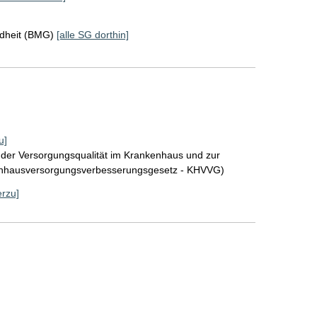
ndheit (BMG)
[alle SG dorthin]
u]
 der Versorgungsqualität im Krankenhaus und zur
enhausversorgungsverbesserungsgesetz - KHVVG)
erzu]