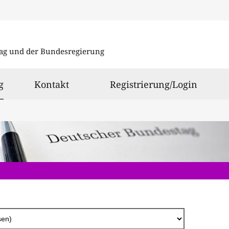
Direkt
zum
ag und der Bundesregierung
Inhalt
ausgewählt
g
Kontakt
Registrierung/Login