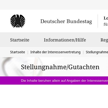
L
fü
Hauptnavigation
Startseite
Informationen/Hilfe
Reg
Sie
Startseite
Inhalte der Interessenvertretung
Stellungnahm
befinden
Stellungnahme/Gutachten
sich
hier:
Die Inhalte beruhen allein auf Angaben der Interessenver