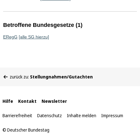
Betroffene Bundesgesetze (1)
ERegG
[alle SG hierzu]
Sie
zurück zu:
Stellungnahmen/Gutachten
befinden
sich
hier:
Interne
Hilfe
Kontakt
Newsletter
Links
Barrierefreiheit
Datenschutz
Inhalte melden
Impressum
© Deutscher Bundestag