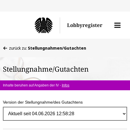
Direk
zum
Men
Lobbyregister
Inhal
öffne
Sie
zurück zu:
Stellungnahmen/Gutachten
befinden
sich
Stellungnahme/Gutachten
hier:
Inhalte beruhen auf Angaben der IV -
Infos
Version der Stellungnahme/des Gutachtens