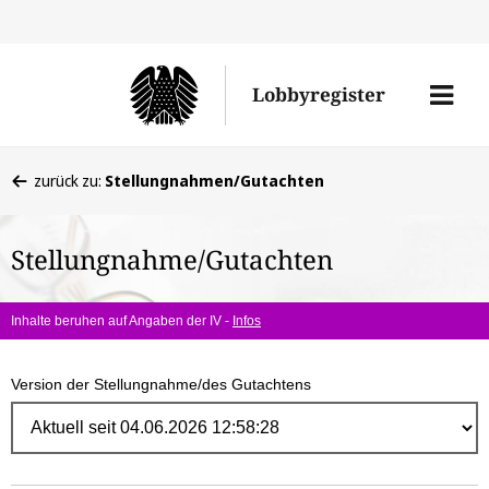
Direk
zum
Men
Lobbyregister
Inhal
öffne
Sie
zurück zu:
Stellungnahmen/Gutachten
befinden
sich
Stellungnahme/Gutachten
hier:
Inhalte beruhen auf Angaben der IV -
Infos
Version der Stellungnahme/des Gutachtens