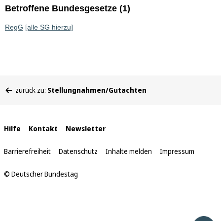
Betroffene Bundesgesetze (1)
RegG
[alle SG hierzu]
Sie
zurück zu:
Stellungnahmen/Gutachten
befinden
sich
hier:
Interne
Hilfe
Kontakt
Newsletter
Links
Barrierefreiheit
Datenschutz
Inhalte melden
Impressum
© Deutscher Bundestag