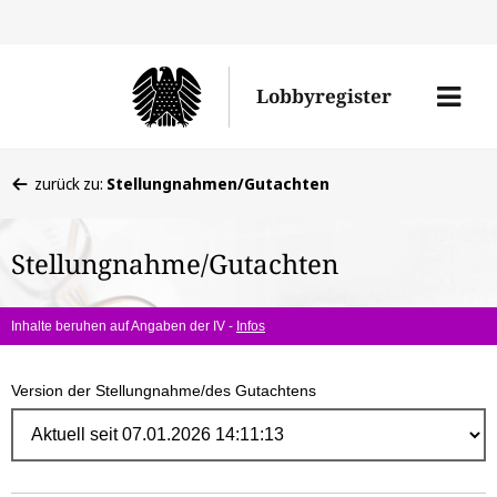
Direk
zum
Men
Lobbyregister
Inhal
öffne
Sie
zurück zu:
Stellungnahmen/Gutachten
befinden
sich
Stellungnahme/Gutachten
hier:
Inhalte beruhen auf Angaben der IV -
Infos
Version der Stellungnahme/des Gutachtens