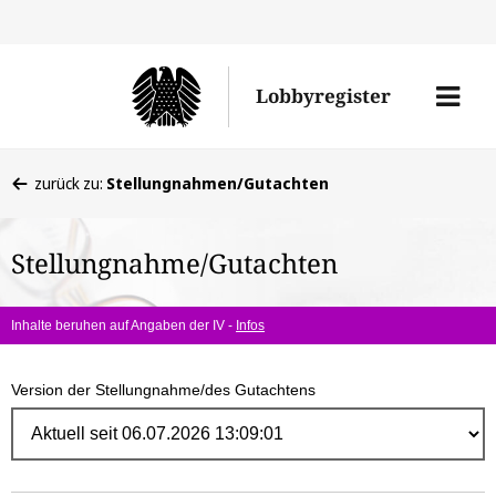
Direk
zum
Men
Lobbyregister
Inhal
öffne
Sie
zurück zu:
Stellungnahmen/Gutachten
befinden
sich
Stellungnahme/Gutachten
hier:
Inhalte beruhen auf Angaben der IV -
Infos
Version der Stellungnahme/des Gutachtens