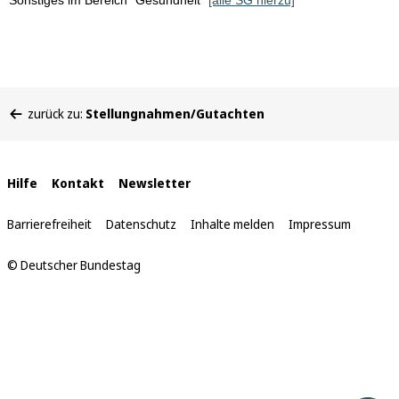
Sonstiges im Bereich "Gesundheit"
[alle SG hierzu]
Sie
zurück zu:
Stellungnahmen/Gutachten
befinden
sich
hier:
Interne
Hilfe
Kontakt
Newsletter
Links
Barrierefreiheit
Datenschutz
Inhalte melden
Impressum
© Deutscher Bundestag