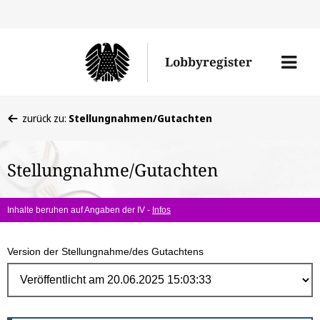
Direk
zum
Men
Lobbyregister
Inhal
öffne
Sie
zurück zu:
Stellungnahmen/Gutachten
befinden
sich
Stellungnahme/Gutachten
hier:
Inhalte beruhen auf Angaben der IV -
Infos
Version der Stellungnahme/des Gutachtens