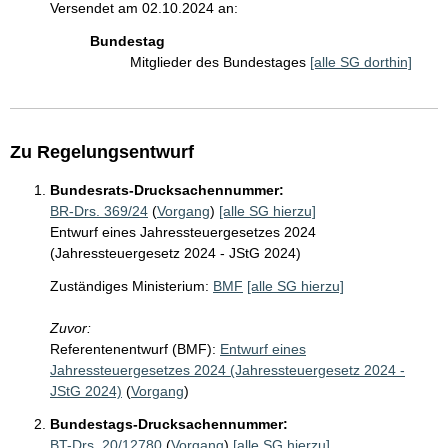
Versendet am 02.10.2024 an:
Bundestag
Mitglieder des Bundestages
[alle SG dorthin]
Zu Regelungsentwurf
Bundesrats-Drucksachennummer:
BR-Drs. 369/24
(
Vorgang
)
[alle SG hierzu]
Entwurf eines Jahressteuergesetzes 2024
(Jahressteuergesetz 2024 - JStG 2024)
Zuständiges Ministerium:
BMF
[alle SG hierzu]
Zuvor:
Referentenentwurf (BMF):
Entwurf eines
Jahressteuergesetzes 2024 (Jahressteuergesetz 2024 -
JStG 2024)
(
Vorgang
)
Bundestags-Drucksachennummer:
BT-Drs. 20/12780
(
Vorgang
)
[alle SG hierzu]