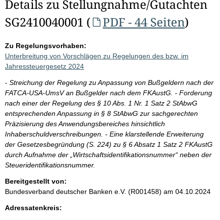
Details zu Stellungnahme/Gutachten
SG2410040001 (
PDF - 44 Seiten
)
Zu Regelungsvorhaben:
Unterbreitung von Vorschlägen zu Regelungen des bzw. im
Jahressteuergesetz 2024
- Streichung der Regelung zu Anpassung von Bußgeldern nach der
FATCA-USA-UmsV an Bußgelder nach dem FKAustG. - Forderung
nach einer der Regelung des § 10 Abs. 1 Nr. 1 Satz 2 StAbwG
entsprechenden Anpassung in § 8 StAbwG zur sachgerechten
Präzisierung des Anwendungsbereiches hinsichtlich
Inhaberschuldverschreibungen. - Eine klarstellende Erweiterung
der Gesetzesbegründung (S. 224) zu § 6 Absatz 1 Satz 2 FKAustG
durch Aufnahme der „Wirtschaftsidentifikationsnummer“ neben der
Steueridentifikationsnummer.
Bereitgestellt von:
Bundesverband deutscher Banken e.V. (R001458)
am 04.10.2024
Adressatenkreis: