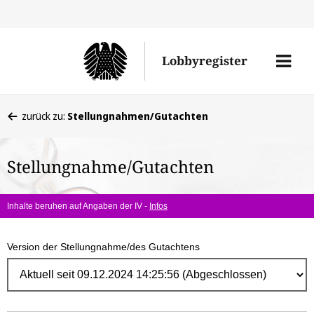
Direk
zum
Men
Lobbyregister
Inhal
öffne
Sie
zurück zu:
Stellungnahmen/Gutachten
befinden
sich
Stellungnahme/Gutachten
hier:
Inhalte beruhen auf Angaben der IV -
Infos
Version der Stellungnahme/des Gutachtens