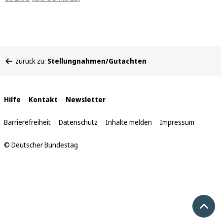
Sie
zurück zu:
Stellungnahmen/Gutachten
befinden
sich
hier:
Interne
Hilfe
Kontakt
Newsletter
Links
Barrierefreiheit
Datenschutz
Inhalte melden
Impressum
© Deutscher Bundestag
Nach