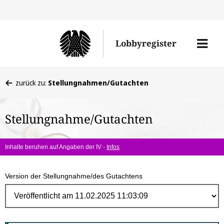
Direk
zum
Men
Lobbyregister
Inhal
öffne
Sie
zurück zu:
Stellungnahmen/Gutachten
befinden
sich
Stellungnahme/Gutachten
hier:
Inhalte beruhen auf Angaben der IV -
Infos
Version der Stellungnahme/des Gutachtens