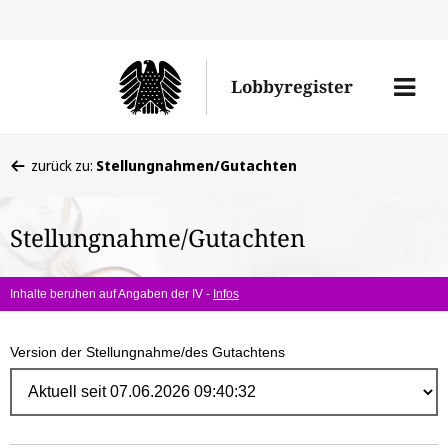
Direk
zum
Men
Lobbyregister
Inhal
öffne
Sie
zurück zu:
Stellungnahmen/Gutachten
befinden
sich
Stellungnahme/Gutachten
hier:
Inhalte beruhen auf Angaben der IV -
Infos
Version der Stellungnahme/des Gutachtens