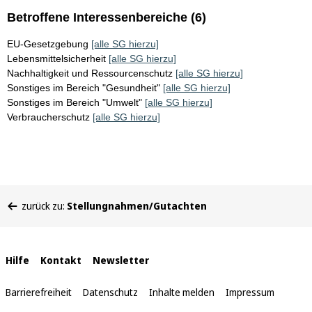
Betroffene Interessenbereiche (6)
EU-Gesetzgebung
[alle SG hierzu]
Lebensmittelsicherheit
[alle SG hierzu]
Nachhaltigkeit und Ressourcenschutz
[alle SG hierzu]
Sonstiges im Bereich "Gesundheit"
[alle SG hierzu]
Sonstiges im Bereich "Umwelt"
[alle SG hierzu]
Verbraucherschutz
[alle SG hierzu]
Sie
zurück zu:
Stellungnahmen/Gutachten
befinden
sich
hier:
Interne
Hilfe
Kontakt
Newsletter
Links
Barrierefreiheit
Datenschutz
Inhalte melden
Impressum