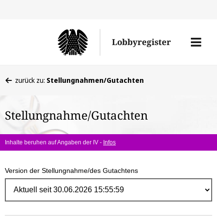
Direk
zum
Men
Lobbyregister
Inhal
öffne
Sie
zurück zu:
Stellungnahmen/Gutachten
befinden
sich
Stellungnahme/Gutachten
hier:
Inhalte beruhen auf Angaben der IV -
Infos
Version der Stellungnahme/des Gutachtens