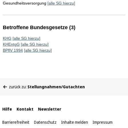
Gesundheitsversorgung
[alle SG hierzu]
Betroffene Bundesgesetze (3)
KHG
[alle SG hierzu]
KHEntgG
[alle SG hierzu]
BPflV 1994
[alle SG hierzu]
Sie
zurück zu:
Stellungnahmen/Gutachten
befinden
sich
hier:
Interne
Hilfe
Kontakt
Newsletter
Links
Barrierefreiheit
Datenschutz
Inhalte melden
Impressum