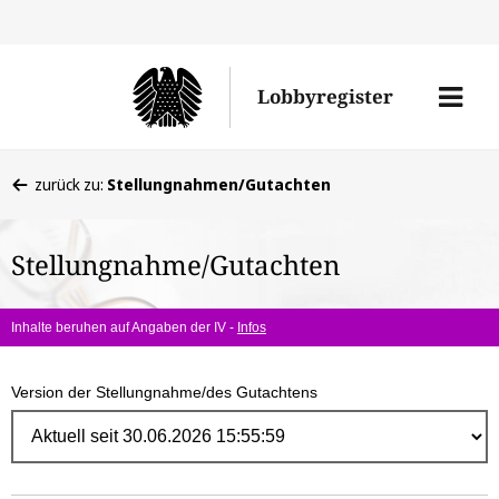
Direk
zum
Men
Lobbyregister
Inhal
öffne
Sie
zurück zu:
Stellungnahmen/Gutachten
befinden
sich
Stellungnahme/Gutachten
hier:
Inhalte beruhen auf Angaben der IV -
Infos
Version der Stellungnahme/des Gutachtens