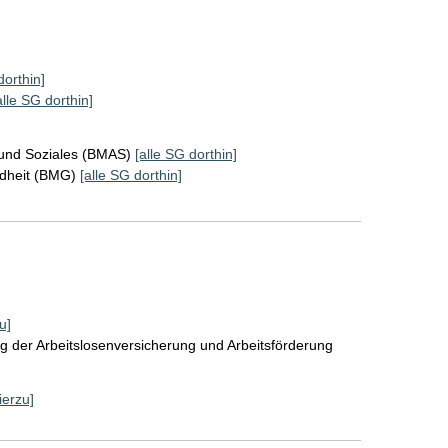
dorthin]
alle SG dorthin]
 und Soziales (BMAS)
[alle SG dorthin]
ndheit (BMG)
[alle SG dorthin]
u]
g der Arbeitslosenversicherung und Arbeitsförderung
ierzu]