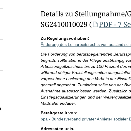
Details zu Stellungnahme/
SG2410010029 (
PDF - 7 S
Zu Regelungsvorhaben:
Änderung des Leiharbeitsrechts von ausländisc
Die Förderung von berufsbegleitenden Berufssp
begrüßt, sollte aber in der Pflege unabhängig v
Arbeitsentgeltzuschuss bis zu 100 Prozent des v
während nötiger Freistellungszeiten ausgestalte
vorgesehene Lockerung des Verbots der Einstellu
generell abgelehnt. Zumindest sollte von der Bu
Ausnahme ausgeschlossen werden. Zusätzlich plä
Einstiegsqualifizierungen und der Weiterqualifizi
Maßnahmendauer.
)
Bereitgestellt von:
bpa - Bundesverband privater Anbieter sozialer 
Adressatenkreis: