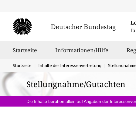
L
fü
Hauptnavigation
Startseite
Informationen/Hilfe
Reg
Sie
Startseite
Inhalte der Interessenvertretung
Stellungnahm
befinden
Stellungnahme/Gutachten
sich
hier:
Die Inhalte beruhen allein auf Angaben der Interessenver