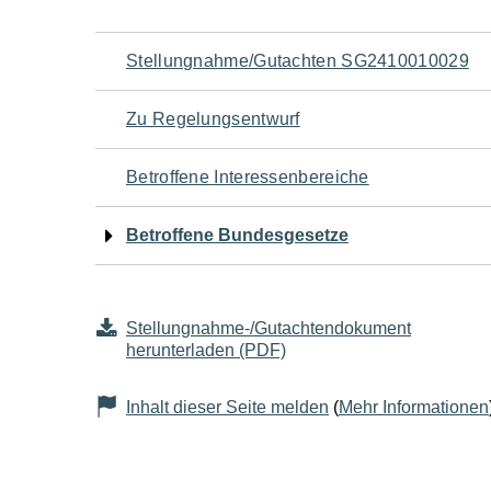
Navigation
Stellungnahme/Gutachten SG2410010029
für
Zu Regelungsentwurf
den
Betroffene Interessenbereiche
Seiteninhalt
Betroffene Bundesgesetze
Stellungnahme-/Gutachtendokument
herunterladen (PDF)
Inhalt dieser Seite melden
(
Mehr Informationen