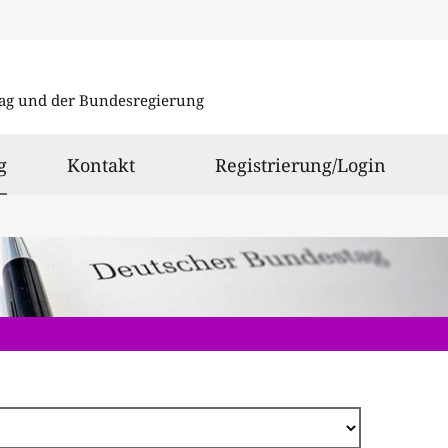
Direkt
zum
ag und der Bundesregierung
Inhalt
ausgewählt
g
Kontakt
Registrierung/Login