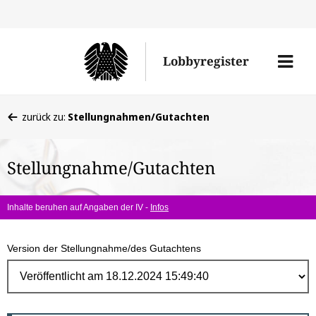
Direk
zum
Men
Lobbyregister
Inhal
öffne
Sie
zurück zu:
Stellungnahmen/Gutachten
befinden
sich
Stellungnahme/Gutachten
hier:
Inhalte beruhen auf Angaben der IV -
Infos
Version der Stellungnahme/des Gutachtens