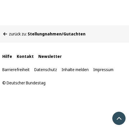
Sie
zurück zu:
Stellungnahmen/Gutachten
befinden
sich
hier:
Interne
Hilfe
Kontakt
Newsletter
Links
Barrierefreiheit
Datenschutz
Inhalte melden
Impressum
© Deutscher Bundestag
Nach