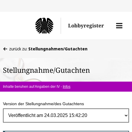
Direk
zum
Men
Lobbyregister
Inhal
öffne
Sie
zurück zu:
Stellungnahmen/Gutachten
befinden
sich
Stellungnahme/Gutachten
hier:
Inhalte beruhen auf Angaben der IV -
Infos
Version der Stellungnahme/des Gutachtens