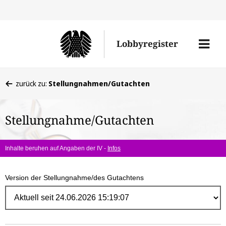
Direk
zum
Men
Lobbyregister
Inhal
öffne
Sie
zurück zu:
Stellungnahmen/Gutachten
befinden
sich
Stellungnahme/Gutachten
hier:
Inhalte beruhen auf Angaben der IV -
Infos
Version der Stellungnahme/des Gutachtens