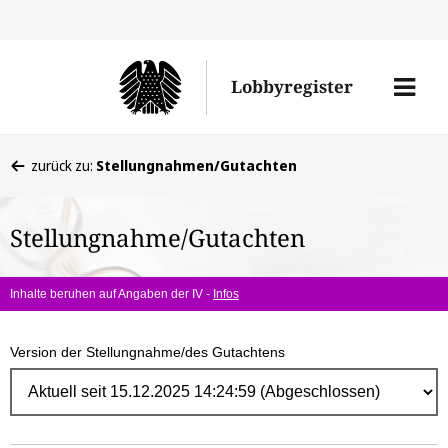
Direk
zum
Men
Lobbyregister
Inhal
öffne
Sie
zurück zu:
Stellungnahmen/Gutachten
befinden
sich
Stellungnahme/Gutachten
hier:
Inhalte beruhen auf Angaben der IV -
Infos
Version der Stellungnahme/des Gutachtens