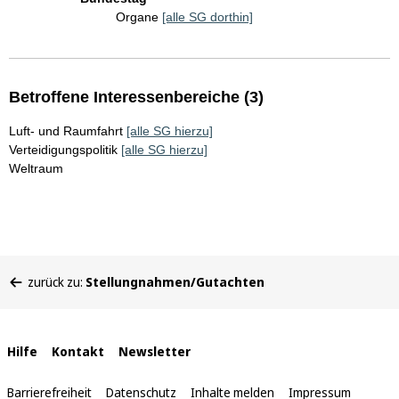
Organe
[alle SG dorthin]
Betroffene Interessenbereiche (3)
Luft- und Raumfahrt
[alle SG hierzu]
Verteidigungspolitik
[alle SG hierzu]
Weltraum
Sie
zurück zu:
Stellungnahmen/Gutachten
befinden
sich
hier:
Interne
Hilfe
Kontakt
Newsletter
Links
Barrierefreiheit
Datenschutz
Inhalte melden
Impressum