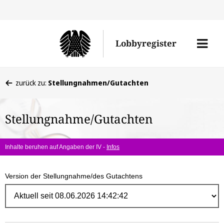
Direk
zum
Men
Lobbyregister
Inhal
öffne
Sie
zurück zu:
Stellungnahmen/Gutachten
befinden
sich
Stellungnahme/Gutachten
hier:
Inhalte beruhen auf Angaben der IV -
Infos
Version der Stellungnahme/des Gutachtens