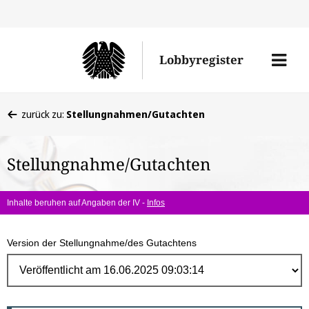
Direk
zum
Men
Lobbyregister
Inhal
öffne
Sie
zurück zu:
Stellungnahmen/Gutachten
befinden
sich
Stellungnahme/Gutachten
hier:
Inhalte beruhen auf Angaben der IV -
Infos
Version der Stellungnahme/des Gutachtens