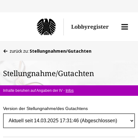
Direk
zum
Men
Lobbyregister
Inhal
öffne
Sie
zurück zu:
Stellungnahmen/Gutachten
befinden
sich
Stellungnahme/Gutachten
hier:
Inhalte beruhen auf Angaben der IV -
Infos
Version der Stellungnahme/des Gutachtens