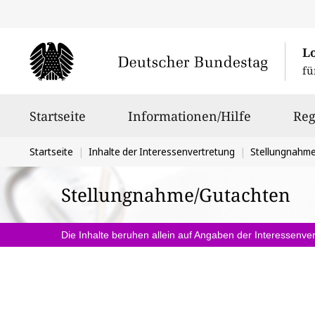
L
fü
Hauptnavigation
Startseite
Informationen/Hilfe
Reg
Sie
Startseite
Inhalte der Interessenvertretung
Stellungnahm
befinden
Stellungnahme/Gutachten
sich
hier:
Die Inhalte beruhen allein auf Angaben der Interessenver