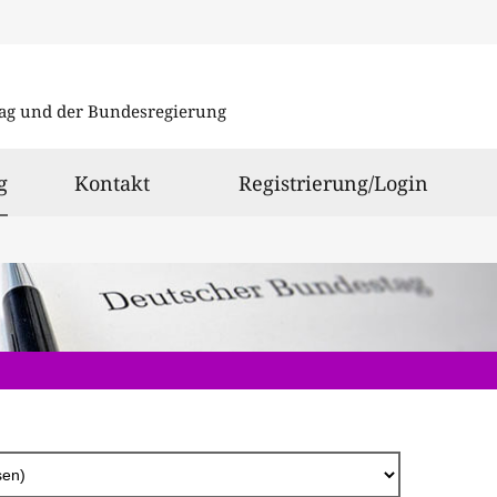
Direkt
zum
ag und der Bundesregierung
Inhalt
ausgewählt
g
Kontakt
Registrierung/Login