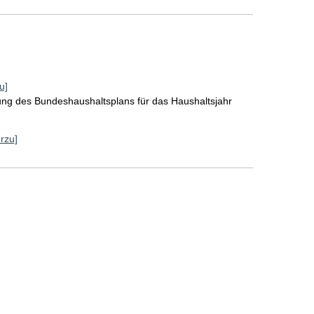
u]
lung des Bundeshaushaltsplans für das Haushaltsjahr
erzu]