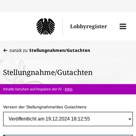
Direk
zum
Men
Lobbyregister
Inhal
öffne
Sie
zurück zu:
Stellungnahmen/Gutachten
befinden
sich
Stellungnahme/Gutachten
hier:
Inhalte beruhen auf Angaben der IV -
Infos
Version der Stellungnahme/des Gutachtens