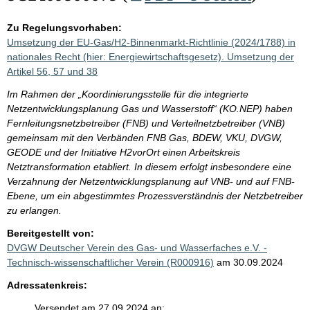
Zu Regelungsvorhaben:
Umsetzung der EU-Gas/H2-Binnenmarkt-Richtlinie (2024/1788) in
nationales Recht (hier: Energiewirtschaftsgesetz). Umsetzung der
Artikel 56, 57 und 38
Im Rahmen der „Koordinierungsstelle für die integrierte
Netzentwicklungsplanung Gas und Wasserstoff“ (KO.NEP) haben
Fernleitungsnetzbetreiber (FNB) und Verteilnetzbetreiber (VNB)
gemeinsam mit den Verbänden FNB Gas, BDEW, VKU, DVGW,
GEODE und der Initiative H2vorOrt einen Arbeitskreis
Netztransformation etabliert. In diesem erfolgt insbesondere eine
Verzahnung der Netzentwicklungsplanung auf VNB- und auf FNB-
Ebene, um ein abgestimmtes Prozessverständnis der Netzbetreiber
zu erlangen.
Bereitgestellt von:
DVGW Deutscher Verein des Gas- und Wasserfaches e.V. -
Technisch-wissenschaftlicher Verein (R000916)
am 30.09.2024
Adressatenkreis:
Versendet am 27.09.2024 an: