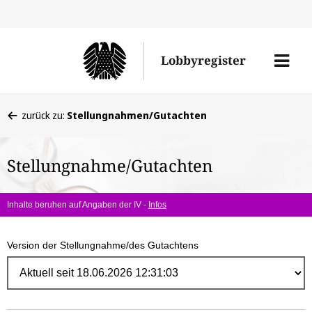
Direk
zum
Men
Lobbyregister
Inhal
öffne
Sie
zurück zu:
Stellungnahmen/Gutachten
befinden
sich
Stellungnahme/Gutachten
hier:
Inhalte beruhen auf Angaben der IV -
Infos
Version der Stellungnahme/des Gutachtens