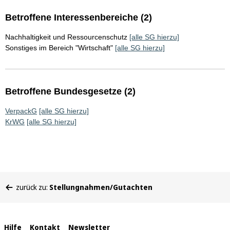
Betroffene Interessenbereiche (2)
Nachhaltigkeit und Ressourcenschutz
[alle SG hierzu]
Sonstiges im Bereich "Wirtschaft"
[alle SG hierzu]
Betroffene Bundesgesetze (2)
VerpackG
[alle SG hierzu]
KrWG
[alle SG hierzu]
Sie
zurück zu:
Stellungnahmen/Gutachten
befinden
sich
hier:
Interne
Hilfe
Kontakt
Newsletter