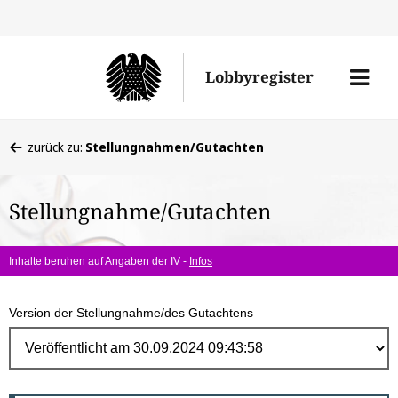
Direk
zum
Men
Lobbyregister
Inhal
öffne
Sie
zurück zu:
Stellungnahmen/Gutachten
befinden
sich
Stellungnahme/Gutachten
hier:
Inhalte beruhen auf Angaben der IV -
Infos
Version der Stellungnahme/des Gutachtens