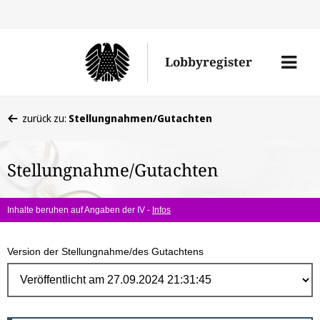
Direk
zum
Men
Lobbyregister
Inhal
öffne
Sie
zurück zu:
Stellungnahmen/Gutachten
befinden
sich
Stellungnahme/Gutachten
hier:
Inhalte beruhen auf Angaben der IV -
Infos
Version der Stellungnahme/des Gutachtens