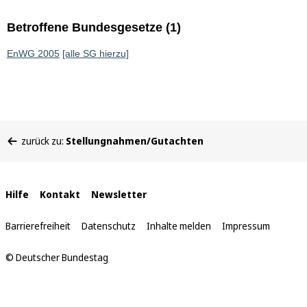
Betroffene Bundesgesetze (1)
EnWG 2005
[alle SG hierzu]
Sie
zurück zu:
Stellungnahmen/Gutachten
befinden
sich
hier:
Interne
Hilfe
Kontakt
Newsletter
Links
Barrierefreiheit
Datenschutz
Inhalte melden
Impressum
© Deutscher Bundestag