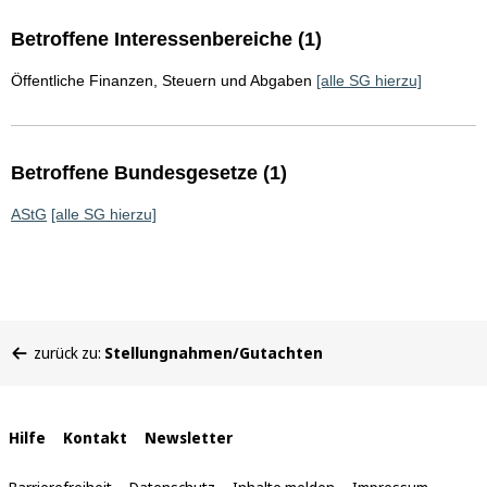
Betroffene Interessenbereiche (1)
Öffentliche Finanzen, Steuern und Abgaben
[alle SG hierzu]
Betroffene Bundesgesetze (1)
AStG
[alle SG hierzu]
Sie
zurück zu:
Stellungnahmen/Gutachten
befinden
sich
hier:
Interne
Hilfe
Kontakt
Newsletter
Links