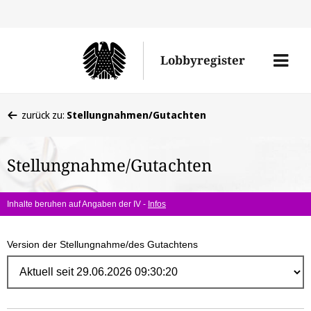
Direk
zum
Men
Lobbyregister
Inhal
öffne
Sie
zurück zu:
Stellungnahmen/Gutachten
befinden
sich
Stellungnahme/Gutachten
hier:
Inhalte beruhen auf Angaben der IV -
Infos
Version der Stellungnahme/des Gutachtens