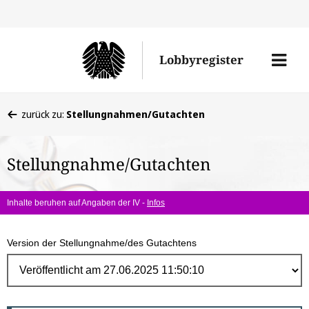
Direk
zum
Men
Lobbyregister
Inhal
öffne
Sie
zurück zu:
Stellungnahmen/Gutachten
befinden
sich
Stellungnahme/Gutachten
hier:
Inhalte beruhen auf Angaben der IV -
Infos
Version der Stellungnahme/des Gutachtens