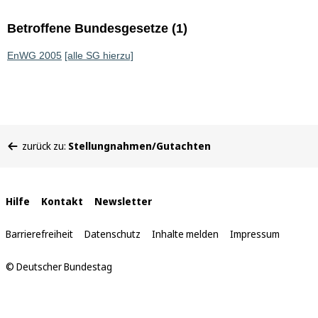
Betroffene Bundesgesetze (1)
EnWG 2005
[alle SG hierzu]
Sie
zurück zu:
Stellungnahmen/Gutachten
befinden
sich
hier:
Interne
Hilfe
Kontakt
Newsletter
Links
Barrierefreiheit
Datenschutz
Inhalte melden
Impressum
© Deutscher Bundestag